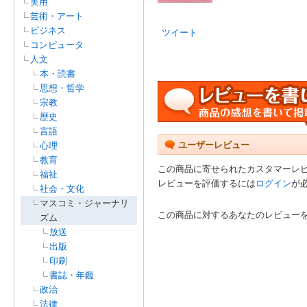
実用
芸術・アート
ビジネス
ツイート
コンピュータ
人文
本・読書
思想・哲学
宗教
歴史
言語
ユーザーレビュー
心理
教育
この商品に寄せられたカスタマーレ
福祉
レビューを評価するには
ログイン
が
社会・文化
マスコミ・ジャーナリ
この商品に対するあなたのレビュー
ズム
放送
出版
印刷
書誌・年鑑
政治
法律