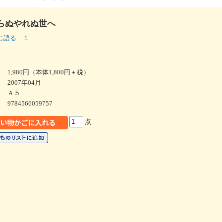
らぬやれぬ世へ
じ語る １
1,980円（本体1,800円＋税）
2007年04月
Ａ５
9784566059757
点