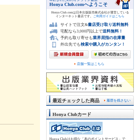
Honya Club.comへようこそ
Honya Club.comは日本出版販売株式会社が運営している
インターネット書店です。
ご利用ガイドはこちら
サイトで注文&
書店受け取り送料無料
宅配なら3,000円以上で
送料無料！
予約も取り寄せも
業界屈指の在庫量
外出先でも
検索や購入がカンタン！
店舗一覧はこちら
最近チェックした商品
履歴を残さない
Honya Clubカード
Honya Clubはお得な「本のポイントサービス」で