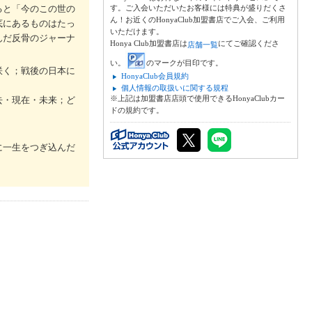
ると「今のこの世の
す。ご入会いただいたお客様には特典が盛りだくさ
ん！お近くのHonyaClub加盟書店でご入会、ご利用
底にあるものはたっ
いただけます。
んだ反骨のジャーナ
Honya Club加盟書店は
にてご確認くださ
店舗一覧
い。
のマークが目印です。
咲く；戦後の日本に
HonyaClub会員規約
個人情報の取扱いに関する規程
※上記は加盟書店店頭で使用できるHonyaClubカー
去・現在・未来；ど
ドの規約です。
に一生をつぎ込んだ