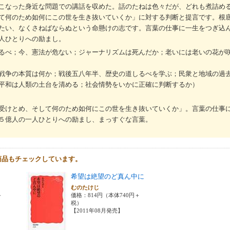
こなった身近な問題での講話を収めた。話のたねは色々だが、どれも煮詰め
て何のため如何にこの世を生き抜いていくか」に対する判断と提言です。根
たい、なくさねばならぬという命懸けの志です。言葉の仕事に一生をつぎ込
人ひとりへの励まし。
るべ；今、憲法が危ない；ジャーナリズムは死んだか；老いには老いの花が
戦争の本質は何か；戦後五八年半、歴史の道しるべを学ぶ；民衆と地域の過
平和は人類の土台を清める；社会情勢をいかに正確に判断するか）
受けとめ、そして何のため如何にこの世を生き抜いていくか」。言葉の仕事
５億人の一人ひとりへの励まし、まっすぐな言葉。
商品もチェックしています。
希望は絶望のど真ん中に
むのたけじ
＋
価格：814円（本体740円＋
税）
【2011年08月発売】