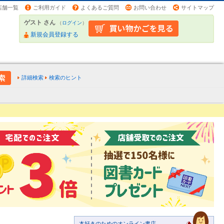
店舗一覧
ご利用ガイド
よくあるご質問
お問い合わせ
サイトマップ
ゲスト さん
（
ログイン
）
新規会員登録する
詳細検索
検索のヒント
本好きのためのオンライン書店