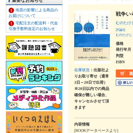
重要なお知らせ
地震の影響による商品の
戦争い
お届けについて
むのたけ
宅配注文の配送料・代金
引換手数料改定のお知らせ
評論社
むのたけじ
価格
発行年月
判型
ISBN
在庫状況
：出版社よ
りお取り寄せ（通常
3日～20日で出荷）
※20日以内での商品
確保が難しい場合、
キャンセルさせて頂
きます
内容情報
[BOOKデータベースより]