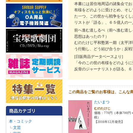
本書には居住地周辺の諸集会でお
有様をどのように受けとめ、そし
た一つ、この世から戦争をなくし
リストが「語る」、６５億人の一
前へ進む道しるべ（前へ進む道し
思想はあったの？）
むのたけじ平和塾第一期（太平洋
う行動し、どう結び合うか；反戦
[日販商品データベースより]
「今のこの世の有様をどのように
反骨のジャーナリストが語る、６
この商品をご覧のお客様は、こんな
たいまつ
むのたけじ
価格：770円（本体700円
税）
本・コミック
【2016年12月発売】
文芸