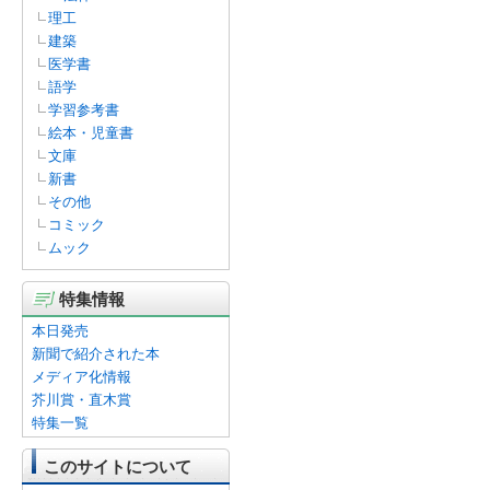
理工
建築
医学書
語学
学習参考書
絵本・児童書
文庫
新書
その他
コミック
ムック
特集情報
本日発売
新聞で紹介された本
メディア化情報
芥川賞・直木賞
特集一覧
このサイトについて