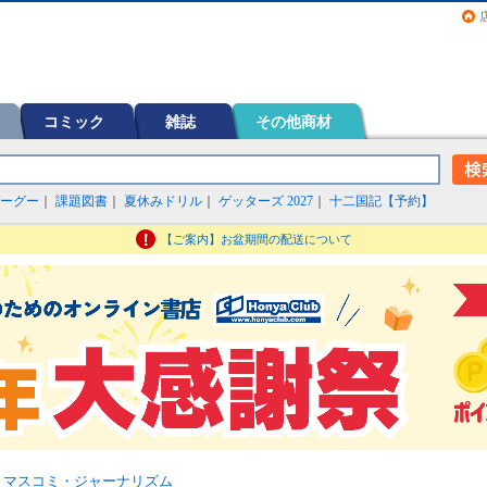
画（コミック）など在庫も充実
コミック
雑誌
その他商材
ーグー
｜
課題図書
｜
夏休みドリル
｜
ゲッターズ 2027
｜
十二国記【予約】
【ご案内】お盆期間の配送について
>
マスコミ・ジャーナリズム