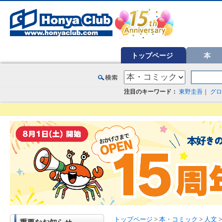
オンライン書店【ホンヤクラブ】はお好きな本屋での受け取りで送料無料！新刊予約・通販も。本（書籍）、雑誌、漫
トップページ
本
注目のキーワード：
東野圭吾
｜
グロ
トップページ
>
本・コミック
>
人文