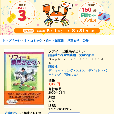
トップページ
>
本・コミック
>
絵本・児童書
>
児童文学・名作
ソフィーは乗馬がとくい
評論社の児童図書館・文学の部屋
Ｓｏｐｈｉｅ ｉｎ ｔｈｅ ｓａｄｄｌ
ｅ．
評論社
ディック・キング・スミス
デビット・パ
ーキンズ
石随じゅん
価格
1,430円
発行年月
2005年03月
判型
Ａ５
ISBN
9784566013339
在庫状況
：出版社よりお取