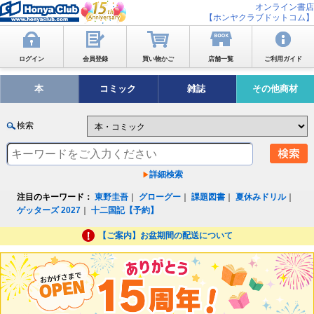
オンライン書店
【ホンヤクラブドットコム】
ログイン
会員登録
買い物かご
店舗一覧
ご利用ガイド
本
コミック
雑誌
その他商材
検索
詳細検索
注目のキーワード：
東野圭吾
｜
グローグー
｜
課題図書
｜
夏休みドリル
｜
ゲッターズ 2027
｜
十二国記【予約】
【ご案内】お盆期間の配送について