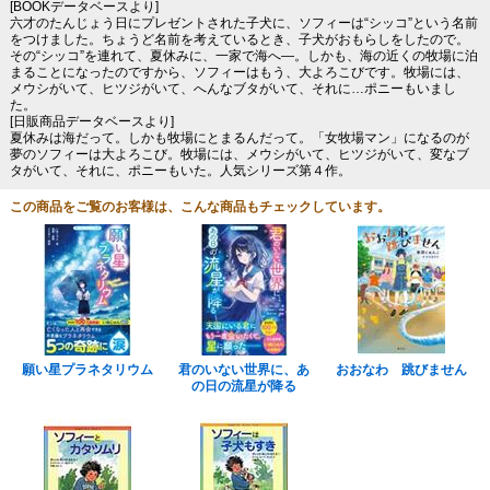
[BOOKデータベースより]
六才のたんじょう日にプレゼントされた子犬に、ソフィーは“シッコ”という名前
をつけました。ちょうど名前を考えているとき、子犬がおもらしをしたので。
その“シッコ”を連れて、夏休みに、一家で海へ―。しかも、海の近くの牧場に泊
まることになったのですから、ソフィーはもう、大よろこびです。牧場には、
メウシがいて、ヒツジがいて、へんなブタがいて、それに…ポニーもいまし
た。
[日販商品データベースより]
夏休みは海だって。しかも牧場にとまるんだって。「女牧場マン」になるのが
夢のソフィーは大よろこび。牧場には、メウシがいて、ヒツジがいて、変なブ
タがいて、それに、ポニーもいた。人気シリーズ第４作。
この商品をご覧のお客様は、こんな商品もチェックしています。
願い星プラネタリウム
君のいない世界に、あ
おおなわ 跳びません
の日の流星が降る