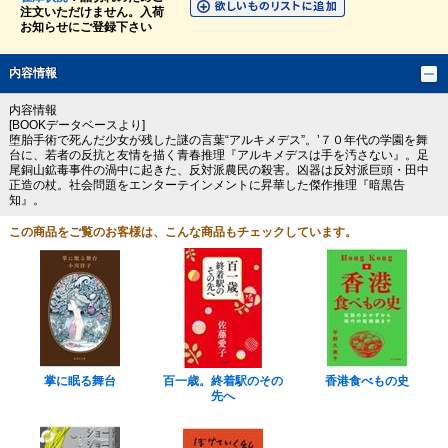
注文いただけません。入荷
お知らせにご登録下さい
内容情報
内容情報
[BOOKデータベースより]
堕胎手術で死んだ少女が残した謎の言葉“アルキメデス”。’７０年代の学園を舞
台に、若者の反抗と友情を描く青春推理『アルキメデスは手を汚さない』。足
尾銅山鉱毒事件の渦中に起きた、反対派農民の殺害。凶器は反対派巨頭・田中
正造の杖。社会問題をエンターテインメントに昇華した傑作推理『暗黒告
知』。
この商品をご覧のお客様は、こんな商品もチェックしています。
掌に眠る舞台
百一歳。終着駅のその
香港食べもの史
先へ