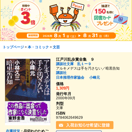
トップページ
>
本・コミック
>
文芸
江戸川乱歩賞全集 ９
講談社文庫 乱１ー９
アルキメデスは手を汚さない／暗黒告知
講談社
日本推理作家協会
小峰元
価格
1,309円
発行年月
2000年09月
判型
文庫
ISBN
9784062649629
在庫状況
：品切れのためご