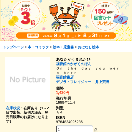
トップページ
>
本・コミック
>
絵本・児童書
>
おはなし絵本
あなたがうまれたひ
福音館のかがくのほん
Ｏｎ ｔｈｅ ｄａｙ ｙｏｕ ｗｅｒ
ｅ ｂｏｒｎ．
福音館書店
デブラ・フレイジャー
井上荒野
価格
1,430円
発行年月
1999年11月
判型
在庫状況
：在庫あり（1～2
Ａ４
日で出荷、新刊の場合、発
売日以降のお届けになりま
ISBN
す）
9784834025286
点