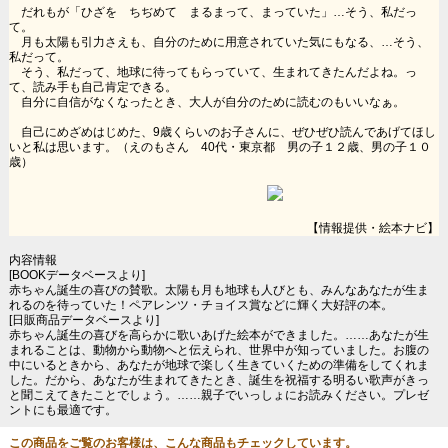
だれもが「ひざを ちぢめて まるまって、まっていた」…そう、私だっ
て。
月も太陽も引力さえも、自分のために用意されていた気にもなる、…そう、
私だって。
そう、私だって、地球に待ってもらっていて、生まれてきたんだよね。っ
て、読み手も自己肯定できる。
自分に自信がなくなったとき、大人が自分のために読むのもいいなぁ。
自己にめざめはじめた、9歳くらいのお子さんに、ぜひぜひ読んであげてほし
いと私は思います。（えのもさん 40代・東京都 男の子１２歳、男の子１０
歳）
【情報提供・絵本ナビ】
内容情報
[BOOKデータベースより]
赤ちゃん誕生の喜びの賛歌。太陽も月も地球も人びとも、みんなあなたが生ま
れるのを待っていた！ペアレンツ・チョイス賞などに輝く大好評の本。
[日販商品データベースより]
赤ちゃん誕生の喜びを高らかに歌いあげた絵本ができました。……あなたが生
まれることは、動物から動物へと伝えられ、世界中が知っていました。お腹の
中にいるときから、あなたが地球で楽しく生きていくための準備をしてくれま
した。だから、あなたが生まれてきたとき、誕生を祝福する明るい歌声がきっ
と聞こえてきたことでしょう。……親子でいっしょにお読みください。プレゼ
ントにも最適です。
この商品をご覧のお客様は、こんな商品もチェックしています。