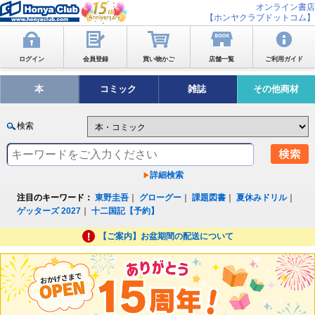
オンライン書店
【ホンヤクラブドットコム】
ログイン
会員登録
買い物かご
店舗一覧
ご利用ガイド
本
コミック
雑誌
その他商材
検索
詳細検索
注目のキーワード：
東野圭吾
｜
グローグー
｜
課題図書
｜
夏休みドリル
｜
ゲッターズ 2027
｜
十二国記【予約】
【ご案内】お盆期間の配送について