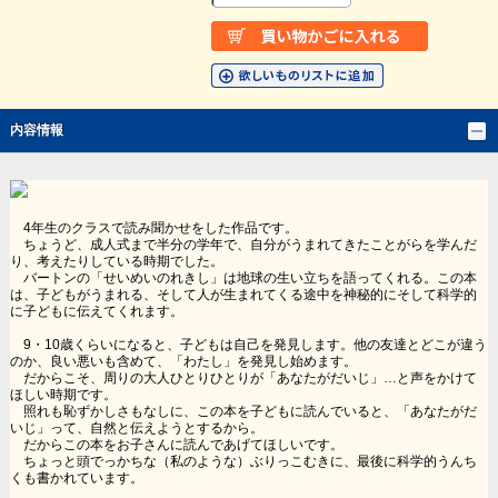
内容情報
4年生のクラスで読み聞かせをした作品です。
ちょうど、成人式まで半分の学年で、自分がうまれてきたことがらを学んだ
り、考えたりしている時期でした。
バートンの「せいめいのれきし」は地球の生い立ちを語ってくれる。この本
は、子どもがうまれる、そして人が生まれてくる途中を神秘的にそして科学的
に子どもに伝えてくれます。
9・10歳くらいになると、子どもは自己を発見します。他の友達とどこが違う
のか、良い悪いも含めて、「わたし」を発見し始めます。
だからこそ、周りの大人ひとりひとりが「あなたがだいじ」…と声をかけて
ほしい時期です。
照れも恥ずかしさもなしに、この本を子どもに読んでいると、「あなたがだ
いじ」って、自然と伝えようとするから。
だからこの本をお子さんに読んであげてほしいです。
ちょっと頭でっかちな（私のような）ぶりっこむきに、最後に科学的うんち
くも書かれています。