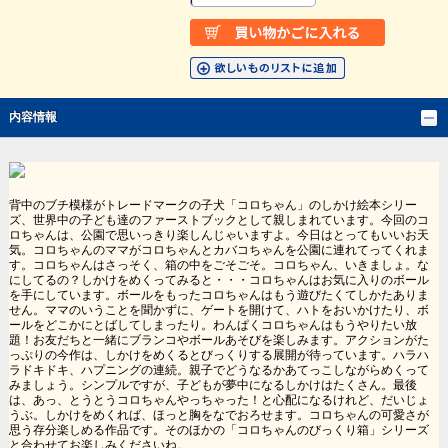
内容情報
背中のブチ模様がトレードマークの子犬「コロちゃん」のしかけ絵本シリー
ズ、世界中の子ども達のファーストブックとして親しまれています。今回のコ
ロちゃんは、公園で思いっきり楽しんじゃいますよ。今日はとってもいいお天
気。コロちゃんのママがコロちゃんとカバコちゃんを公園に連れてってくれま
す。コロちゃんはさっそく、箱の中をごそごそ。コロちゃん、いきましょ。な
にしてるの？しかけをめくってみると・・・コロちゃんはお気に入りのボール
を手にしています。ボールをもったコロちゃんはもう遊びたくてしかたありま
せん。ママのいうことを聞かずに、ゲートを開けて、ハトをおいかけたり、ボ
ールをどこかにとばしてしまったり。わんぱくコロちゃんはもうやりたい放
題！お友だちと一緒にブランコやボールあそびを楽しみます。アクションがた
っぷりの今作は、しかけをめくるとびっくりする展開が待っています。ハラハ
ラドキドキ、ハプニングの連続。親子でどうなるかあてっこしながらめくって
みましょう。シンプルですが、子どもが夢中になるしかけはたくさん。最後
は、あっ、とうとうコロちゃんやっちゃった！と心配になるけれど、だいじょ
うぶ。しかけをめくれば、ほっと胸をなでおろせます。コロちゃんの可愛さが
思う存分楽しめる作品です。そのほかの「コロちゃんのびっくり箱」シリーズ
と合わせてお楽しみくださいね。