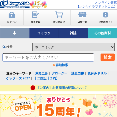
オンライン書店
【ホンヤクラブドットコム】
ログイン
会員登録
買い物かご
店舗一覧
ご利用ガイド
本
コミック
雑誌
その他商材
検索
詳細検索
注目のキーワード：
東野圭吾
｜
グローグー
｜
課題図書
｜
夏休みドリル
｜
ゲッターズ 2027
｜
十二国記【予約】
【ご案内】お盆期間の配送について