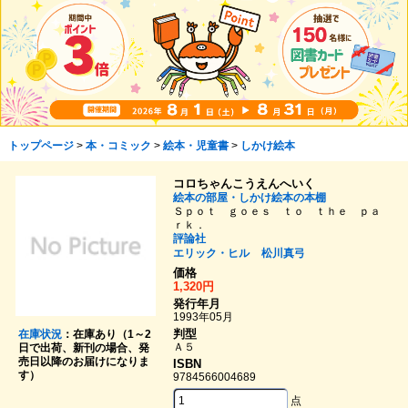
トップページ
>
本・コミック
>
絵本・児童書
>
しかけ絵本
コロちゃんこうえんへいく
絵本の部屋・しかけ絵本の本棚
Ｓｐｏｔ ｇｏｅｓ ｔｏ ｔｈｅ ｐａ
ｒｋ．
評論社
エリック・ヒル
松川真弓
価格
1,320円
発行年月
1993年05月
判型
在庫状況
：在庫あり（1～2
Ａ５
日で出荷、新刊の場合、発
売日以降のお届けになりま
ISBN
す）
9784566004689
点