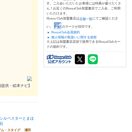
す。ご入会いただいたお客様には特典が盛りだくさ
ん！お近くのHonyaClub加盟書店でご入会、ご利用
いただけます。
Honya Club加盟書店は
にてご確認くださ
店舗一覧
い。
のマークが目印です。
HonyaClub会員規約
個人情報の取扱いに関する規程
※上記は加盟書店店頭で使用できるHonyaClubカー
ドの規約です。
報提供・絵本ナビ】
シルベスターとまほ
石
アム・スタイグ 瀬田