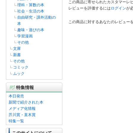
この商品に寄せられたカスタマーレ
理科・算数の本
レビューを評価するには
ログイン
が
社会・生活の本
自由研究・課外活動の
この商品に対するあなたのレビュー
本
趣味・遊びの本
学習漫画
その他
文庫
新書
その他
コミック
ムック
特集情報
本日発売
新聞で紹介された本
メディア化情報
芥川賞・直木賞
特集一覧
このサイトについて