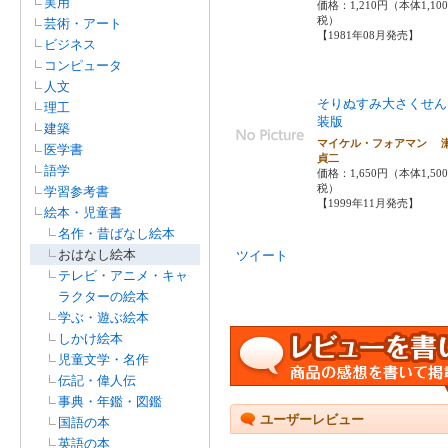
実用
価格：1,210円（本体1,10
税）
芸術・アート
【1981年08月発売】
ビジネス
コンピュータ
人文
そりぬすみ大さくせん
理工
装版
建築
マイケル・フォアマン 
医学書
貞二
語学
価格：1,650円（本体1,50
税）
学習参考書
【1999年11月発売】
絵本・児童書
名作・昔ばなし絵本
おはなし絵本
ツイート
テレビ・アニメ・キャ
ラクターの絵本
学ぶ・遊ぶ絵本
しかけ絵本
児童文学・名作
伝記・偉人伝
事典・年鑑・図鑑
ユーザーレビュー
国語の本
英語の本