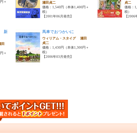
0円＋
瀬田貞二
貞二
価格：1,540円（本体1,400円＋
価格：1,
税）
税）
【2001年06月発売】
【200
 新
馬車でおつかいに
ウィリアム・スタイグ 瀬田
貞二
瀬田
価格：1,430円（本体1,300円＋
税）
0円＋
【2006年03月発売】