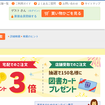
店舗一覧
ご利用ガイド
よくあるご質問
お問い合わせ
サイトマップ
ゲスト さん
（
ログイン
）
新規会員登録する
詳細検索
検索のヒント
本好きのためのオンライン書店