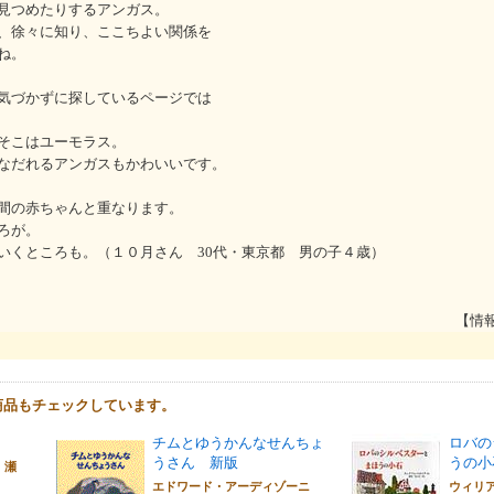
見つめたりするアンガス。
、徐々に知り、ここちよい関係を
ね。
気づかずに探しているページでは
そこはユーモラス。
なだれるアンガスもかわいいです。
間の赤ちゃんと重なります。
ろが。
いくところも。（１０月さん 30代・東京都 男の子４歳）
【情
商品もチェックしています。
チムとゆうかんなせんちょ
ロバの
うさん 新版
うの小
 瀬
エドワード・アーディゾーニ
ウィリ