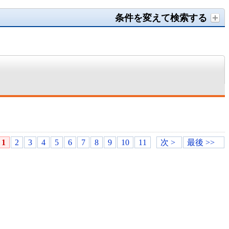
条件を変えて検索する
1
2
3
4
5
6
7
8
9
10
11
次 >
最後 >>