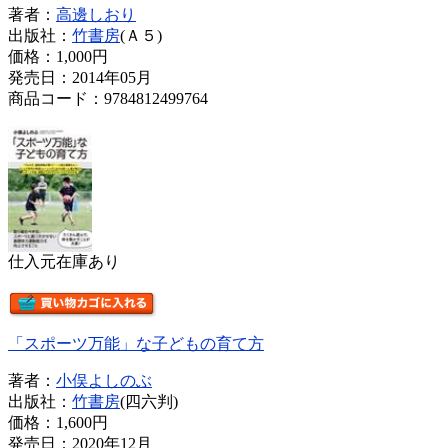
著者：
高邊しおり
出版社：
竹書房
(Ａ５)
価格：
1,000円
発売日：2014年05月
商品コード：9784812499764
仕入元在庫あり
「スポーツ万能」な子どもの育て方
著者：
小俣よしのぶ
出版社：
竹書房
(四六判)
価格：
1,600円
発売日：2020年12月