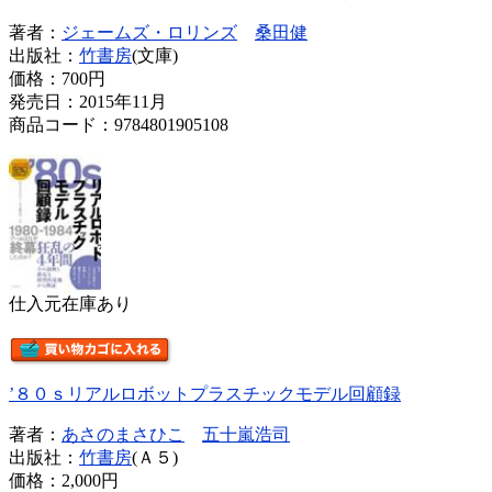
著者：
ジェームズ・ロリンズ
桑田健
出版社：
竹書房
(文庫)
価格：
700円
発売日：2015年11月
商品コード：9784801905108
仕入元在庫あり
’８０ｓリアルロボットプラスチックモデル回顧録
著者：
あさのまさひこ
五十嵐浩司
出版社：
竹書房
(Ａ５)
価格：
2,000円