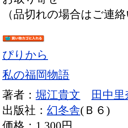
（品切れの場合はご連絡
ぴりから
私の福岡物語
著者：
堀江貴文
田中里
出版社：
幻冬舎
(Ｂ６)
価格：
1,300円