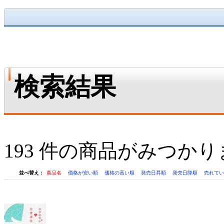
検索結果
193 件の商品がみつか
並べ替え：
商品名
価格が安い順
価格の高い順
発売日昇順
発売日降順
売れて