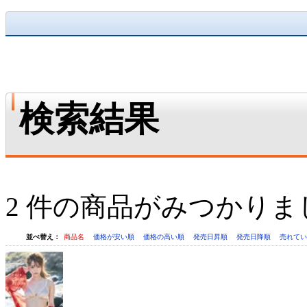
検索結果
2 件の商品がみつかりま
並べ替え：
商品名
価格が安い順
価格の高い順
発売日昇順
発売日降順
売れて