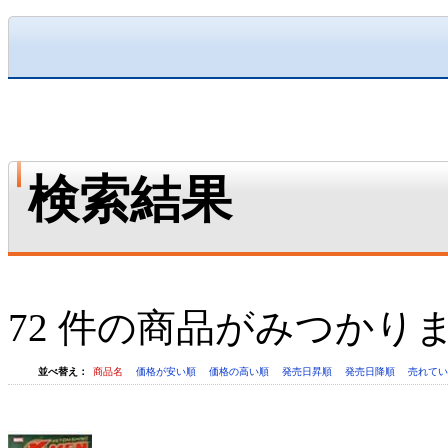
検索結果
72 件の商品がみつかり
並べ替え：
商品名
価格が安い順
価格の高い順
発売日昇順
発売日降順
売れて