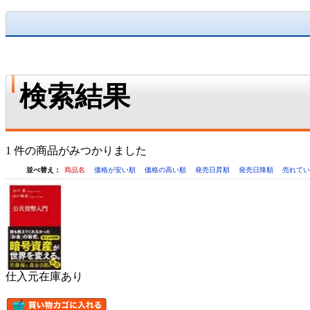
検索結果
1 件の商品がみつかりました
並べ替え：
商品名
価格が安い順
価格の高い順
発売日昇順
発売日降順
売れて
仕入元在庫あり