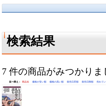
検索結果
7 件の商品がみつかりま
並べ替え：
商品名
価格が安い順
価格の高い順
発売日昇順
発売日降順
売れて