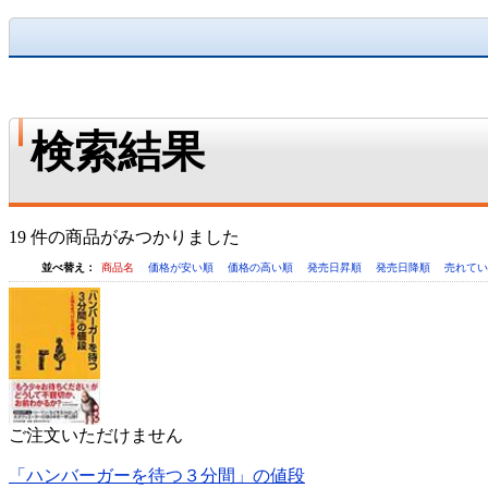
検索結果
19 件の商品がみつかりました
並べ替え：
商品名
価格が安い順
価格の高い順
発売日昇順
発売日降順
売れて
ご注文いただけません
「ハンバーガーを待つ３分間」の値段