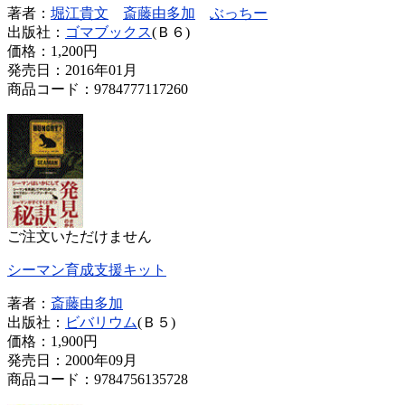
著者：
堀江貴文
斎藤由多加
ぶっちー
出版社：
ゴマブックス
(Ｂ６)
価格：
1,200円
発売日：2016年01月
商品コード：9784777117260
ご注文いただけません
シーマン育成支援キット
著者：
斎藤由多加
出版社：
ビバリウム
(Ｂ５)
価格：
1,900円
発売日：2000年09月
商品コード：9784756135728