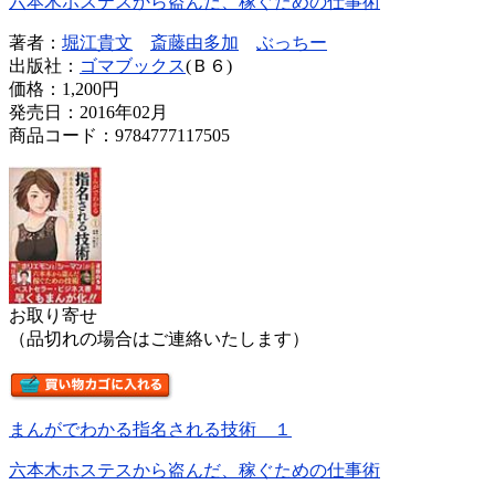
六本木ホステスから盗んだ、稼ぐための仕事術
著者：
堀江貴文
斎藤由多加
ぶっちー
出版社：
ゴマブックス
(Ｂ６)
価格：
1,200円
発売日：2016年02月
商品コード：9784777117505
お取り寄せ
（品切れの場合はご連絡いたします）
まんがでわかる指名される技術 １
六本木ホステスから盗んだ、稼ぐための仕事術