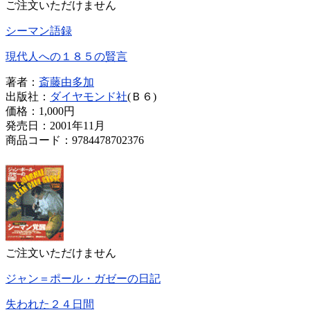
ご注文いただけません
シーマン語録
現代人への１８５の賢言
著者：
斎藤由多加
出版社：
ダイヤモンド社
(Ｂ６)
価格：
1,000円
発売日：2001年11月
商品コード：9784478702376
ご注文いただけません
ジャン＝ポール・ガゼーの日記
失われた２４日間