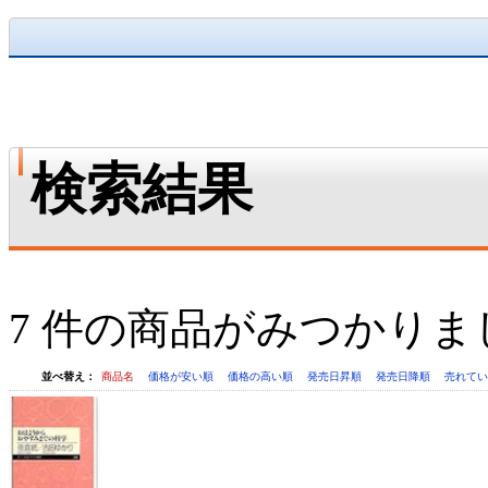
検索結果
7 件の商品がみつかりま
並べ替え：
商品名
価格が安い順
価格の高い順
発売日昇順
発売日降順
売れて