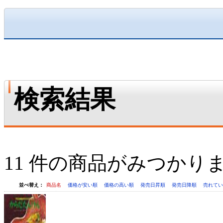
検索結果
11 件の商品がみつかり
並べ替え：
商品名
価格が安い順
価格の高い順
発売日昇順
発売日降順
売れて