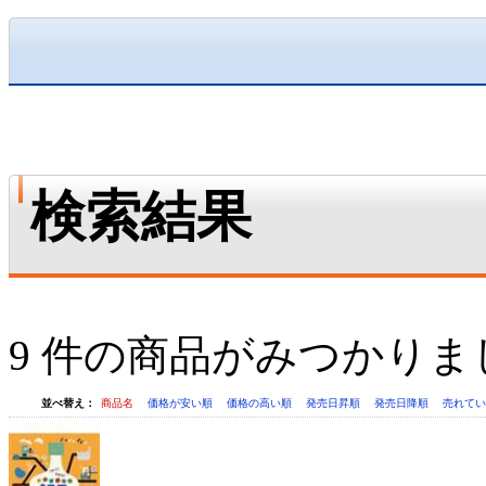
検索結果
9 件の商品がみつかりま
並べ替え：
商品名
価格が安い順
価格の高い順
発売日昇順
発売日降順
売れて