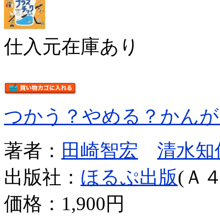
仕入元在庫あり
つかう？やめる？かんが
著者：
田崎智宏
清水知
出版社：
ほるぷ出版
(Ａ４
価格：
1,900円