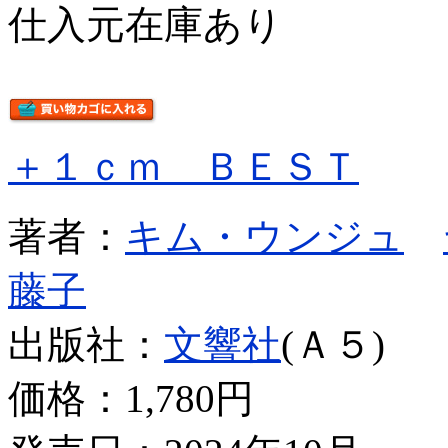
仕入元在庫あり
＋１ｃｍ ＢＥＳＴ
著者：
キム・ウンジュ
藤子
出版社：
文響社
(Ａ５)
価格：
1,780円