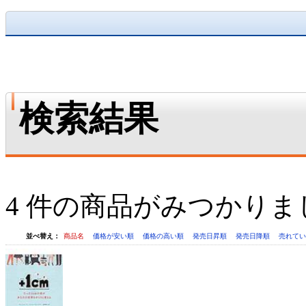
検索結果
4 件の商品がみつかりま
並べ替え：
商品名
価格が安い順
価格の高い順
発売日昇順
発売日降順
売れて