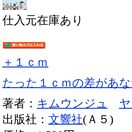
仕入元在庫あり
＋１ｃｍ
たった１ｃｍの差があな
著者：
キムウンジュ
ヤ
出版社：
文響社
(Ａ５)