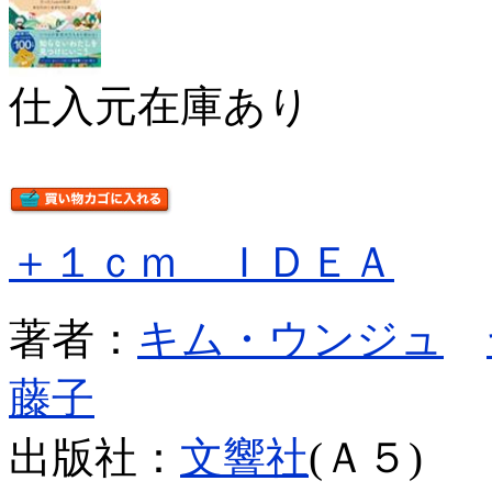
仕入元在庫あり
＋１ｃｍ ＩＤＥＡ
著者：
キム・ウンジュ
藤子
出版社：
文響社
(Ａ５)