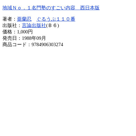
地域Ｎｏ．１名門塾のすごい内容 西日本版
著者：
亜蘭忍
ぐるうぷ１１０番
出版社：
言論出版社
(Ｂ６)
価格：
1,000円
発売日：1988年09月
商品コード：9784906303274