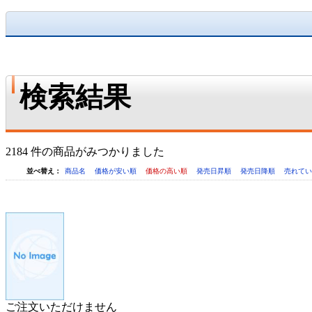
検索結果
2184 件の商品がみつかりました
並べ替え：
商品名
価格が安い順
価格の高い順
発売日昇順
発売日降順
売れて
ご注文いただけません