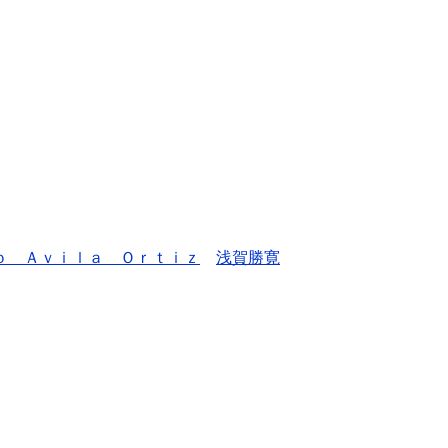
ｏ Ａｖｉｌａ Ｏｒｔｉｚ
浅賀勝寛