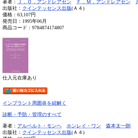
著者：
Ｊ．Ｏ．アンドレアセン
Ｆ．Ｍ．アンドレアセン
出版社：
クインテッセンス出版
(Ａ４)
価格：
63,107円
発売日：1995年06月
商品コード：9784874174807
仕入元在庫あり
インプラント周囲炎を紐解く
診断・予防・管理のすべて
著者：
アルベルト・モンヘ
ホンレイ・ワン
森本太一朗
出版社：
クインテッセンス出版
(Ａ４)