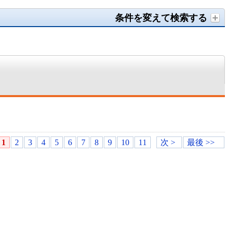
条件を変えて検索する
1
2
3
4
5
6
7
8
9
10
11
次 >
最後 >>