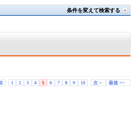
条件を変えて検索する
 前
1
2
3
4
5
6
7
8
9
10
次 >
最後 >>