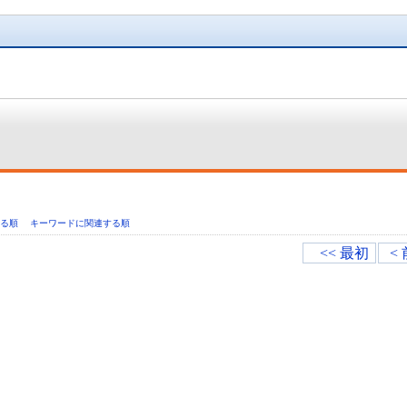
いる順
キーワードに関連する順
<< 最初
<