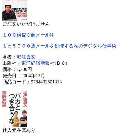
ご注文いただけません
１００億稼ぐ超メール術
１日５０００通メールを処理する私のデジタル仕事術
著者：
堀江貴文
出版社：
東洋経済新報社
(Ｂ６)
価格：
1,300円
発売日：2004年12月
商品コード：9784492501313
仕入元在庫あり