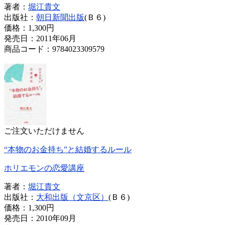
著者：
堀江貴文
出版社：
朝日新聞出版
(Ｂ６)
価格：
1,300円
発売日：2011年06月
商品コード：9784023309579
ご注文いただけません
“本物のお金持ち”と結婚するルール
ホリエモンの恋愛講座
著者：
堀江貴文
出版社：
大和出版（文京区）
(Ｂ６)
価格：
1,300円
発売日：2010年09月