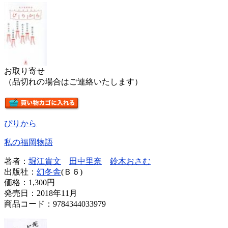
お取り寄せ
（品切れの場合はご連絡いたします）
ぴりから
私の福岡物語
著者：
堀江貴文
田中里奈
鈴木おさむ
出版社：
幻冬舎
(Ｂ６)
価格：
1,300円
発売日：2018年11月
商品コード：9784344033979