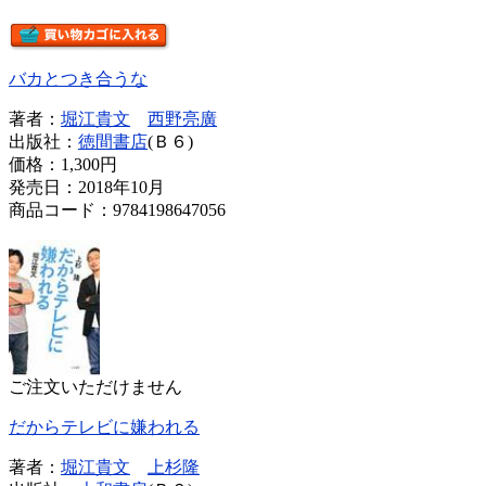
バカとつき合うな
著者：
堀江貴文
西野亮廣
出版社：
徳間書店
(Ｂ６)
価格：
1,300円
発売日：2018年10月
商品コード：9784198647056
ご注文いただけません
だからテレビに嫌われる
著者：
堀江貴文
上杉隆