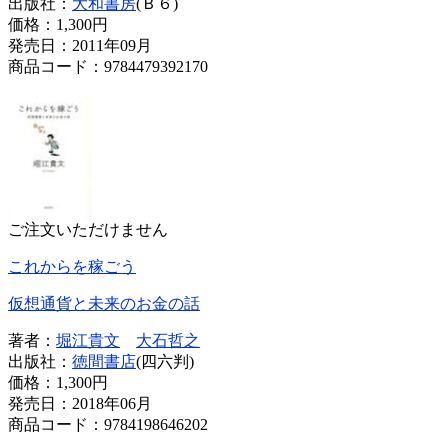
出版社：
大和書房
(Ｂ６)
価格：
1,300円
発売日：2011年09月
商品コード：9784479392170
ご注文いただけません
これからを稼ごう
仮想通貨と未来のお金の話
著者：
堀江貴文
大石哲之
出版社：
徳間書店
(四六判)
価格：
1,300円
発売日：2018年06月
商品コード：9784198646202