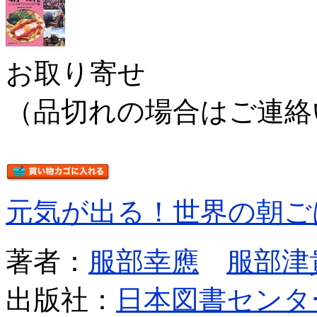
お取り寄せ
（品切れの場合はご連絡
元気が出る！世界の朝ご
著者：
服部幸應
服部津
出版社：
日本図書センタ