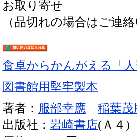
お取り寄せ
（品切れの場合はご連絡
食卓からかんがえる「人
図書館用堅牢製本
著者：
服部幸應
稲葉茂
出版社：
岩崎書店
(Ａ４)