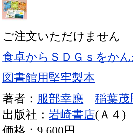
ご注文いただけません
食卓からＳＤＧｓをかん
図書館用堅牢製本
著者：
服部幸應
稲葉茂
出版社：
岩崎書店
(Ａ４)
価格：
9,600円