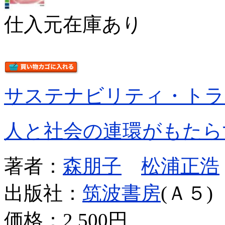
仕入元在庫あり
サステナビリティ・トラ
人と社会の連環がもたら
著者：
森朋子
松浦正浩
出版社：
筑波書房
(Ａ５)
価格：
2,500円