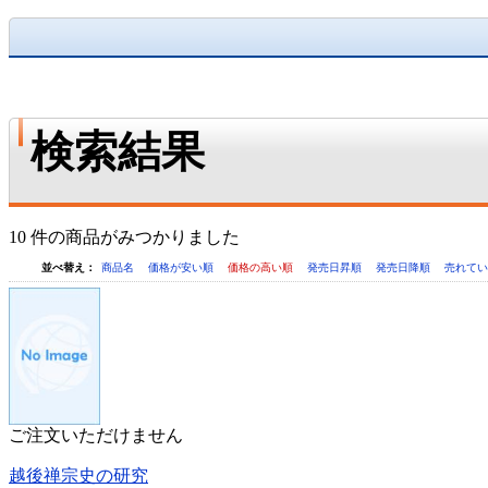
検索結果
10 件の商品がみつかりました
並べ替え：
商品名
価格が安い順
価格の高い順
発売日昇順
発売日降順
売れて
ご注文いただけません
越後禅宗史の研究