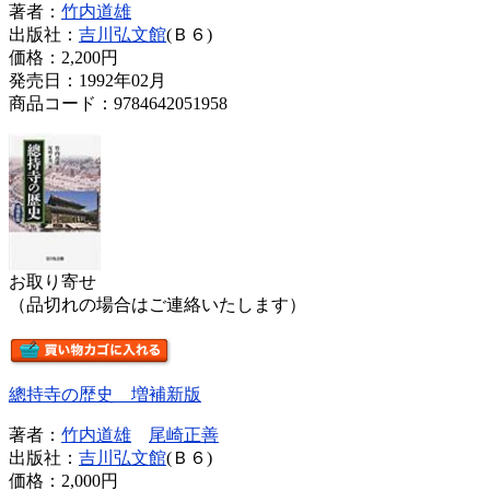
著者：
竹内道雄
出版社：
吉川弘文館
(Ｂ６)
価格：
2,200円
発売日：1992年02月
商品コード：9784642051958
お取り寄せ
（品切れの場合はご連絡いたします）
總持寺の歴史 増補新版
著者：
竹内道雄
尾崎正善
出版社：
吉川弘文館
(Ｂ６)
価格：
2,000円