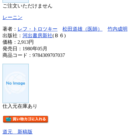
ご注文いただけません
レーニン
著者：
レフ・トロツキー
松田道雄（医師）
竹内成明
出版社：
河出書房新社
(Ｂ６)
価格：
2,913円
発売日：1980年05月
商品コード：9784309707037
仕入元在庫あり
道元 新稿版