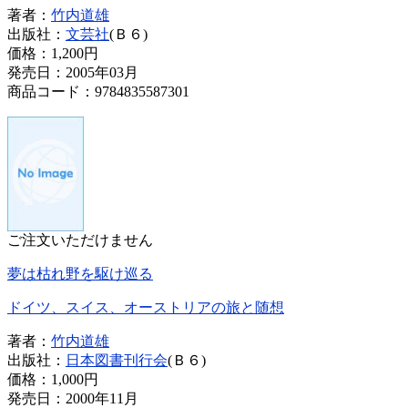
著者：
竹内道雄
出版社：
文芸社
(Ｂ６)
価格：
1,200円
発売日：2005年03月
商品コード：9784835587301
ご注文いただけません
夢は枯れ野を駆け巡る
ドイツ、スイス、オーストリアの旅と随想
著者：
竹内道雄
出版社：
日本図書刊行会
(Ｂ６)
価格：
1,000円
発売日：2000年11月