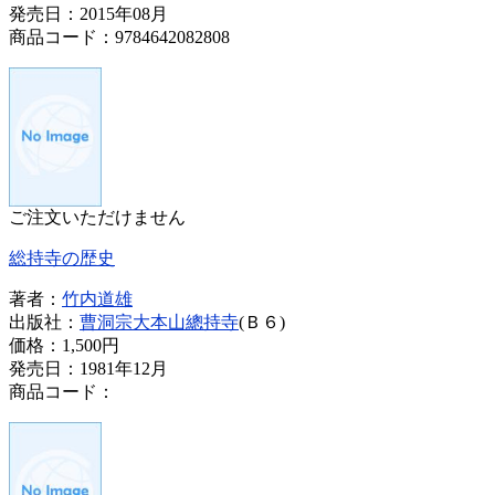
発売日：2015年08月
商品コード：9784642082808
ご注文いただけません
総持寺の歴史
著者：
竹内道雄
出版社：
曹洞宗大本山總持寺
(Ｂ６)
価格：
1,500円
発売日：1981年12月
商品コード：