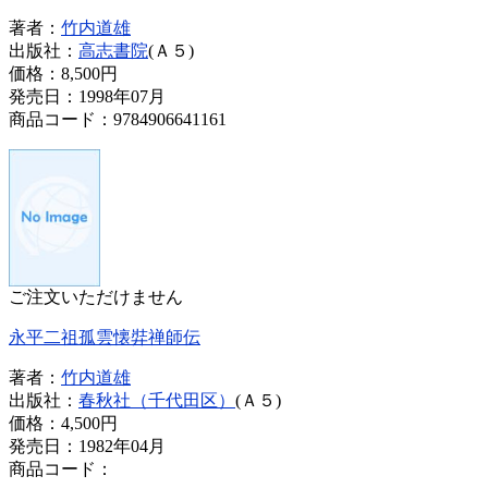
著者：
竹内道雄
出版社：
高志書院
(Ａ５)
価格：
8,500円
発売日：1998年07月
商品コード：9784906641161
ご注文いただけません
永平二祖孤雲懐弉禅師伝
著者：
竹内道雄
出版社：
春秋社（千代田区）
(Ａ５)
価格：
4,500円
発売日：1982年04月
商品コード：