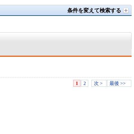
条件を変えて検索する
1
2
次 >
最後 >>