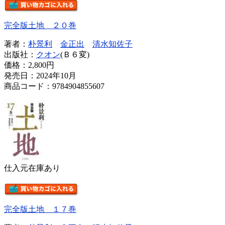
完全版土地 ２０巻
著者：
朴景利
金正出
清水知佐子
出版社：
クオン
(Ｂ６変)
価格：
2,800円
発売日：2024年10月
商品コード：9784904855607
仕入元在庫あり
完全版土地 １７巻