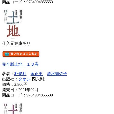
商品コード：9784904855553
仕入元在庫あり
完全版土地 １３巻
著者：
朴景利
金正出
清水知佐子
出版社：
クオン
(四六判)
価格：
2,800円
発売日：2021年02月
商品コード：9784904855539