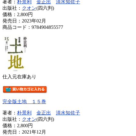
著者：
朴景利
金正出
清水知佐子
出版社：
クオン
(四六判)
価格：
2,800円
発売日：2023年02月
商品コード：9784904855577
仕入元在庫あり
完全版土地 １５巻
著者：
朴景利
金正出
清水知佐子
出版社：
クオン
(四六判)
価格：
2,800円
発売日：2021年12月