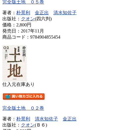
完全版土地 ０５巻
著者：
朴景利
金正出
清水知佐子
出版社：
クオン
(四六判)
価格：
2,800円
発売日：2017年11月
商品コード：9784904855454
仕入元在庫あり
完全版土地 ０２巻
著者：
朴景利
清水知佐子
金正出
出版社：
クオン
(Ｂ６)