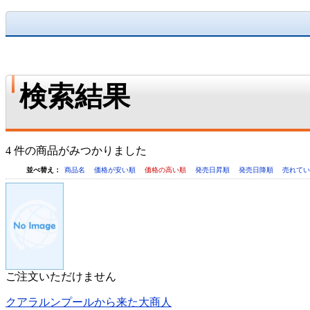
検索結果
4 件の商品がみつかりました
並べ替え：
商品名
価格が安い順
価格の高い順
発売日昇順
発売日降順
売れて
ご注文いただけません
クアラルンプールから来た大商人