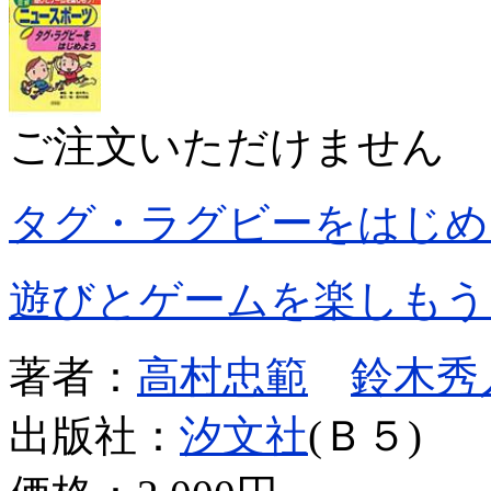
ご注文いただけません
タグ・ラグビーをはじめ
遊びとゲームを楽しもう
著者：
高村忠範
鈴木秀
出版社：
汐文社
(Ｂ５)