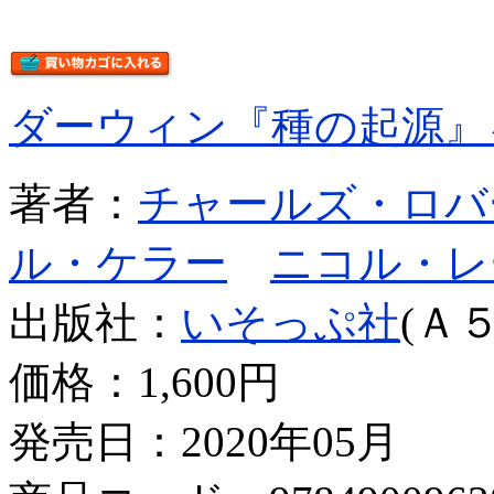
ダーウィン『種の起源』
著者：
チャールズ・ロバ
ル・ケラー
ニコル・レ
出版社：
いそっぷ社
(Ａ５
価格：
1,600円
発売日：2020年05月