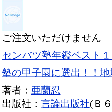
ご注文いただけません
センバツ塾年鑑ベスト１
塾の甲子園に選出！！地
著者：
亜蘭忍
出版社：
言論出版社
(Ｂ６