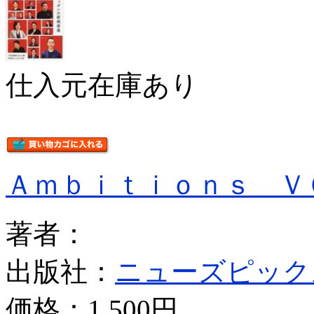
仕入元在庫あり
Ａｍｂｉｔｉｏｎｓ Ｖ
著者：
出版社：
ニューズピック
価格：
1,500円