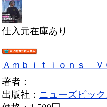
仕入元在庫あり
Ａｍｂｉｔｉｏｎｓ Ｖ
著者：
出版社：
ニューズピック