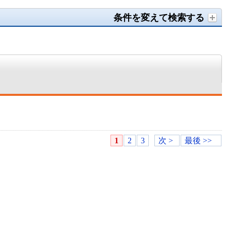
条件を変えて検索する
1
2
3
次 >
最後 >>