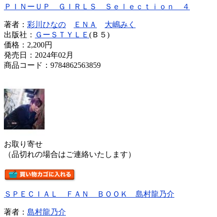
ＰＩＮーＵＰ ＧＩＲＬＳ Ｓｅｌｅｃｔｉｏｎ ４
著者：
彩川ひなの
ＥＮＡ
大嶋みく
出版社：
ＧーＳＴＹＬＥ
(Ｂ５)
価格：
2,200円
発売日：2024年02月
商品コード：9784862563859
お取り寄せ
（品切れの場合はご連絡いたします）
ＳＰＥＣＩＡＬ ＦＡＮ ＢＯＯＫ 島村龍乃介
著者：
島村龍乃介