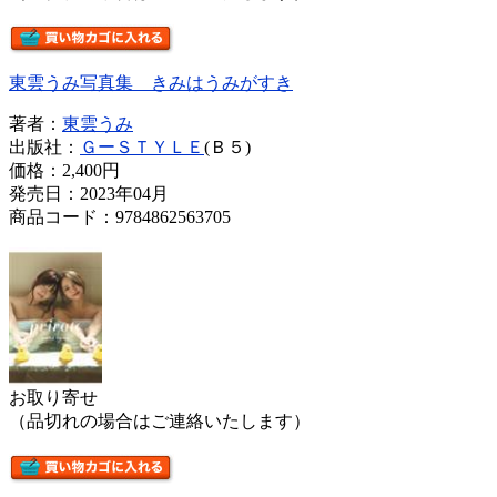
東雲うみ写真集 きみはうみがすき
著者：
東雲うみ
出版社：
ＧーＳＴＹＬＥ
(Ｂ５)
価格：
2,400円
発売日：2023年04月
商品コード：9784862563705
お取り寄せ
（品切れの場合はご連絡いたします）