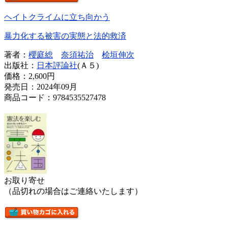
ヘイトクライムに立ち向かう
暴力化する被害の実態と法的救済
著者：
櫻庭総
奈須祐治
桧垣伸次
出版社：
日本評論社
(Ａ５)
価格：
2,600円
発売日：2024年09月
商品コード：9784535527478
お取り寄せ
（品切れの場合はご連絡いたします）