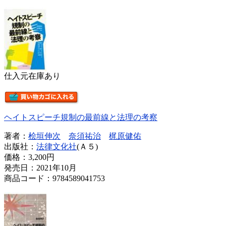
仕入元在庫あり
ヘイトスピーチ規制の最前線と法理の考察
著者：
桧垣伸次
奈須祐治
梶原健佑
出版社：
法律文化社
(Ａ５)
価格：
3,200円
発売日：2021年10月
商品コード：9784589041753