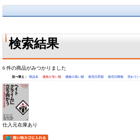
検索結果
6 件の商品がみつかりました
並べ替え：
商品名
価格が安い順
価格の高い順
発売日昇順
発売日降順
売れて
仕入元在庫あり