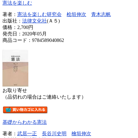
憲法を楽しむ
著者：
憲法を楽しむ研究会
桧垣伸次
青木志帆
出版社：
法律文化社
(Ａ５)
価格：
2,700円
発売日：2020年05月
商品コード：9784589040862
お取り寄せ
（品切れの場合はご連絡いたします）
基礎からわかる憲法
著者：
武居一正
長谷川史明
檜垣伸次