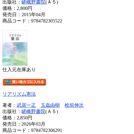
出版社：
嵯峨野書院
(Ａ５)
価格：
2,800円
発売日：2015年04月
商品コード：9784782305522
仕入元在庫あり
リアリズム憲法
著者：
武居一正
玉蟲由樹
桧垣伸次
出版社：
嵯峨野書院
(Ａ５)
価格：
2,850円
発売日：2026年03月
商品コード：9784782306291