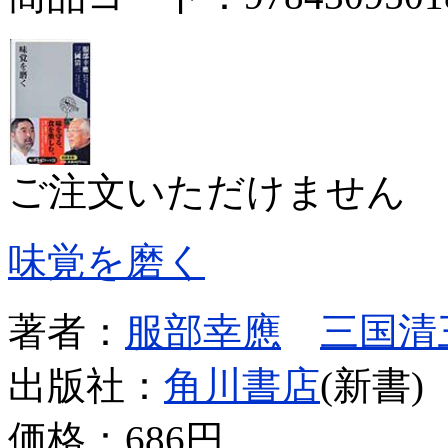
ご注文いただけません
味覚を磨く
著者：
服部幸應
三国清
出版社：
角川書店
(新書)
価格：
686円