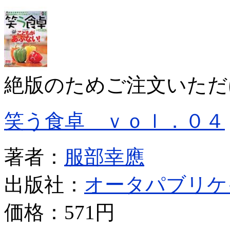
絶版のためご注文いただ
笑う食卓 ｖｏｌ．０４
著者：
服部幸應
出版社：
オータパブリケ
価格：
571円