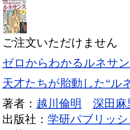
ご注文いただけません
ゼロからわかるルネサン
天才たちが胎動した“ル
著者：
越川倫明
深田麻
出版社：
学研パブリッシ