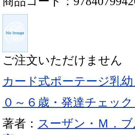
商品コード：9784079942
ご注文いただけません
カード式ポーテージ乳幼
０～６歳・発達チェック
著者：
スーザン・Ｍ．ブ