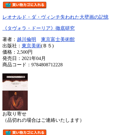
レオナルド・ダ・ヴィンチ失われた大壁画の記憶
《タヴォラ・ドーリア》徹底研究
著者：
越川倫明
東京富士美術館
出版社：
東京美術
(Ｂ５)
価格：
2,500円
発売日：2021年04月
商品コード：9784808712228
お取り寄せ
（品切れの場合はご連絡いたします）