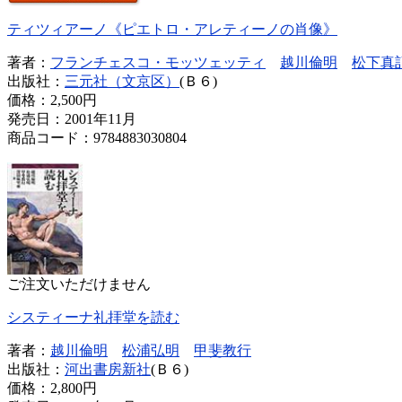
ティツィアーノ《ピエトロ・アレティーノの肖像》
著者：
フランチェスコ・モッツェッティ
越川倫明
松下真
出版社：
三元社（文京区）
(Ｂ６)
価格：
2,500円
発売日：2001年11月
商品コード：9784883030804
ご注文いただけません
システィーナ礼拝堂を読む
著者：
越川倫明
松浦弘明
甲斐教行
出版社：
河出書房新社
(Ｂ６)
価格：
2,800円