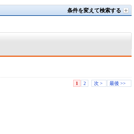
条件を変えて検索する
1
2
次 >
最後 >>