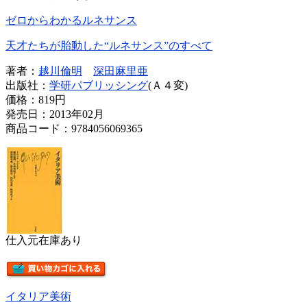
ゼロからわかるルネサンス
天才たちが胎動した“ルネサンス”のすべて
著者：
越川倫明
深田麻里亜
出版社：
学研パブリッシング
(Ａ４変)
価格：
819円
発売日：2013年02月
商品コード：9784056069365
仕入元在庫あり
イタリア美術