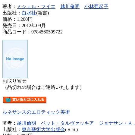
著者：
ミシェル・フイエ
越川倫明
小林亜起子
出版社：
白水社
(新書)
価格：
1,200円
発売日：2012年09月
商品コード：9784560509722
お取り寄せ
（品切れの場合はご連絡いたします）
ルネサンスのエロティック美術
著者：
越川倫明
ベット・タルヴァッキア
ジョナサン・Ｋ
出版社：
東京藝術大学出版会
(Ｂ６)