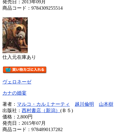
発売日：2013年09月
商品コード：9784309255514
仕入元在庫あり
ヴェロネーゼ
カナの婚宴
著者：
マルコ・カルミナーティ
越川倫明
山本樹
出版社：
西村書店（新潟）
(Ｂ５)
価格：
2,800円
発売日：2015年07月
商品コード：9784890137282