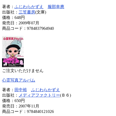
著者：
ふじわらかずえ
服部幸應
出版社：
三笠書房
(文庫)
価格：
648円
発売日：2009年07月
商品コード：9784837964940
ご注文いただけません
心霊写真アルバム
著者：
田中裕
ふじわらかずえ
出版社：
メディアファクトリー
(Ｂ６)
価格：
650円
発売日：2007年11月
商品コード：9784840121026