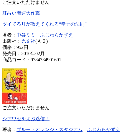
ご注文いただけません
耳占い開運大作戦
ツイてる耳が教えてくれる“幸せの法則”
著者：
中谷ミミ
ふじわらかずえ
出版社：
光文社
(Ａ５)
価格：
952円
発売日：2010年02月
商品コード：9784334901691
ご注文いただけません
シアワセをよぶ迷信！
著者：
ブルー・オレンジ・スタジアム
ふじわらかずえ