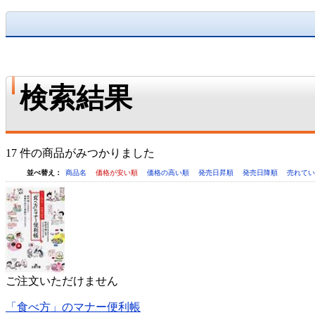
検索結果
17 件の商品がみつかりました
並べ替え：
商品名
価格が安い順
価格の高い順
発売日昇順
発売日降順
売れて
ご注文いただけません
「食べ方」のマナー便利帳