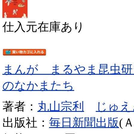
仕入元在庫あり
まんが まるやま昆虫研
のなかまたち
著者：
丸山宗利
じゅえ
出版社：
毎日新聞出版
(