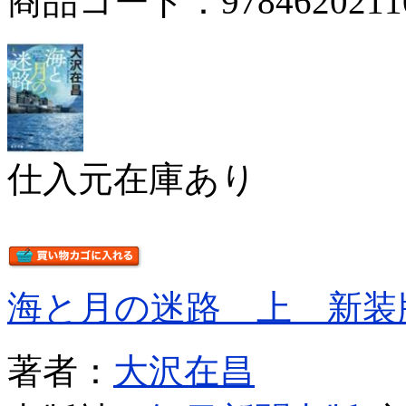
商品コード：9784620211
仕入元在庫あり
海と月の迷路 上 新装
著者：
大沢在昌