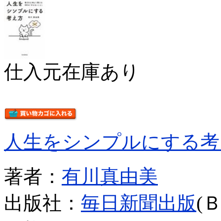
仕入元在庫あり
人生をシンプルにする考
著者：
有川真由美
出版社：
毎日新聞出版
(