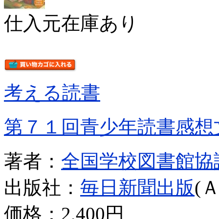
仕入元在庫あり
考える読書
第７１回青少年読書感想
著者：
全国学校図書館協
出版社：
毎日新聞出版
(
価格：
2,400円