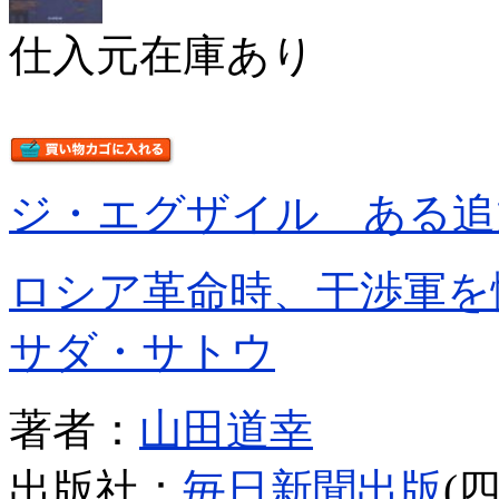
仕入元在庫あり
ジ・エグザイル ある追
ロシア革命時、干渉軍を
サダ・サトウ
著者：
山田道幸
出版社：
毎日新聞出版
(