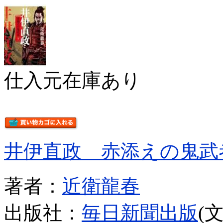
仕入元在庫あり
井伊直政 赤添えの鬼武
著者：
近衛龍春
出版社：
毎日新聞出版
(