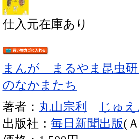
仕入元在庫あり
まんが まるやま昆虫研
のなかまたち
著者：
丸山宗利
じゅえ
出版社：
毎日新聞出版
(