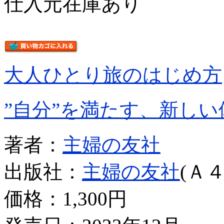
仕入元在庫あり
大人ひとり旅のはじめ方
”自分”を満たす、新し
著者：
主婦の友社
出版社：
主婦の友社
(Ａ４
価格：
1,300円