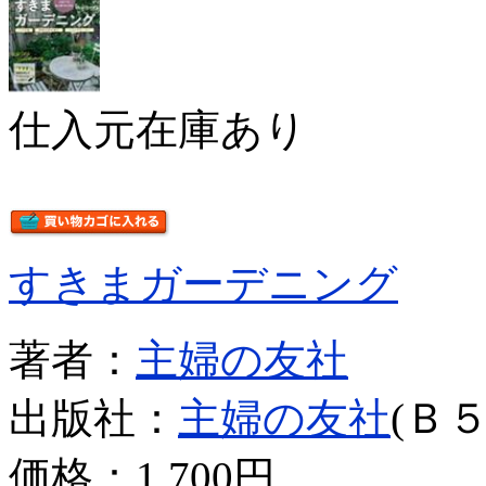
仕入元在庫あり
すきまガーデニング
著者：
主婦の友社
出版社：
主婦の友社
(Ｂ５
価格：
1,700円