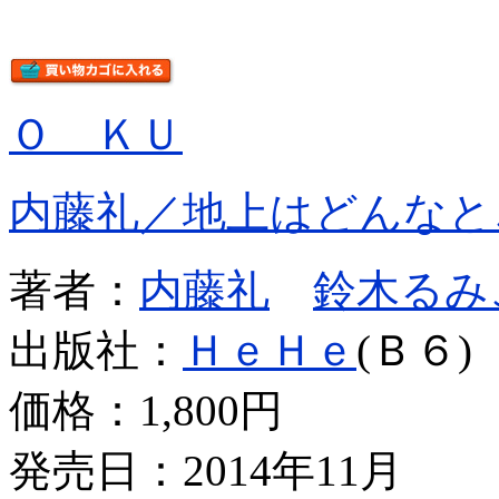
Ｏ ＫＵ
内藤礼／地上はどんなと
著者：
内藤礼
鈴木るみ
出版社：
ＨｅＨｅ
(Ｂ６)
価格：
1,800円
発売日：2014年11月