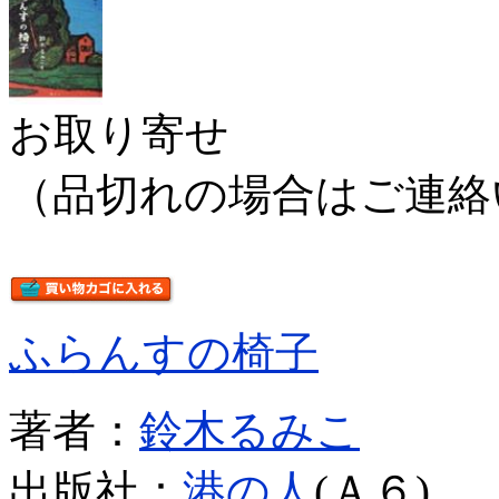
お取り寄せ
（品切れの場合はご連絡
ふらんすの椅子
著者：
鈴木るみこ
出版社：
港の人
(Ａ６)