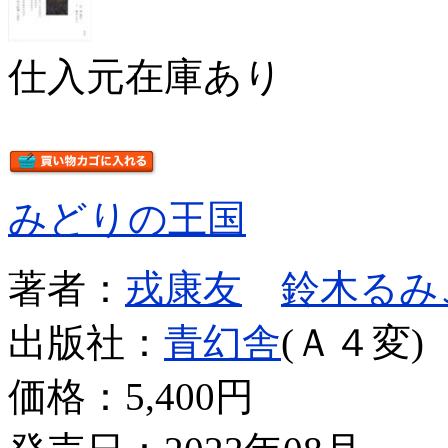
仕入元在庫あり
みどりの王国
著者：
戎康友
鈴木るみ
出版社：
青幻舎
(Ａ４変)
価格：
5,400円