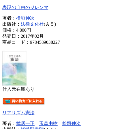
表現の自由のジレンマ
著者：
檜垣伸次
出版社：
法律文化社
(Ａ５)
価格：
4,800円
発売日：2017年02月
商品コード：9784589038227
仕入元在庫あり
リアリズム憲法
著者：
武居一正
玉蟲由樹
桧垣伸次