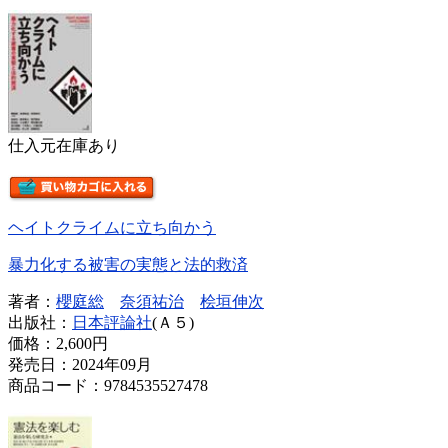
仕入元在庫あり
ヘイトクライムに立ち向かう
暴力化する被害の実態と法的救済
著者：
櫻庭総
奈須祐治
桧垣伸次
出版社：
日本評論社
(Ａ５)
価格：
2,600円
発売日：2024年09月
商品コード：9784535527478