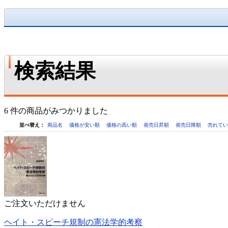
検索結果
6 件の商品がみつかりました
並べ替え：
商品名
価格が安い順
価格の高い順
発売日昇順
発売日降順
売れて
ご注文いただけません
ヘイト・スピーチ規制の憲法学的考察