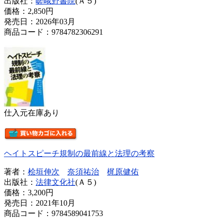
出版社：
嵯峨野書院
(Ａ５)
価格：
2,850円
発売日：2026年03月
商品コード：9784782306291
仕入元在庫あり
ヘイトスピーチ規制の最前線と法理の考察
著者：
桧垣伸次
奈須祐治
梶原健佑
出版社：
法律文化社
(Ａ５)
価格：
3,200円
発売日：2021年10月
商品コード：9784589041753