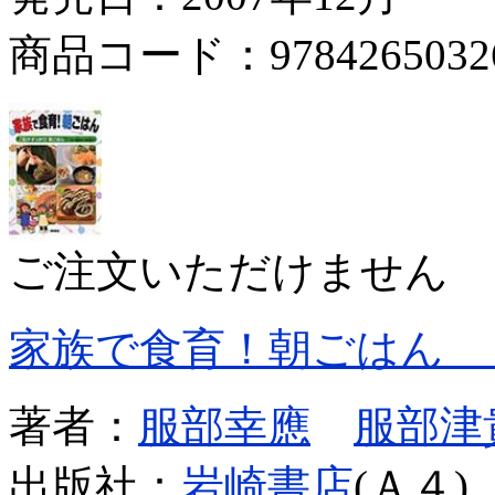
商品コード：9784265032
ご注文いただけません
家族で食育！朝ごはん 
著者：
服部幸應
服部津
出版社：
岩崎書店
(Ａ４)