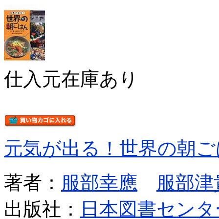
仕入元在庫あり
元気が出る！世界の朝ご
著者：
服部幸應
服部津
出版社：
日本図書センタ