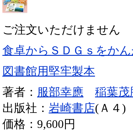
ご注文いただけません
食卓からＳＤＧｓをかん
図書館用堅牢製本
著者：
服部幸應
稲葉茂
出版社：
岩崎書店
(Ａ４)
価格：
9,600円