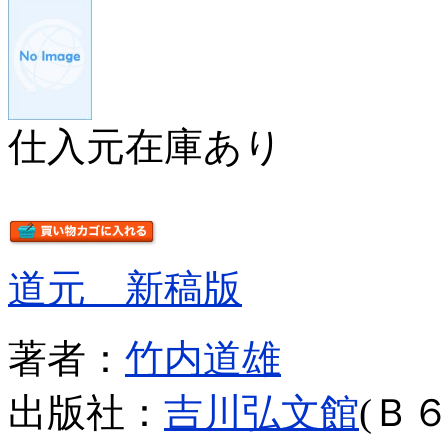
仕入元在庫あり
道元 新稿版
著者：
竹内道雄
出版社：
吉川弘文館
(Ｂ６