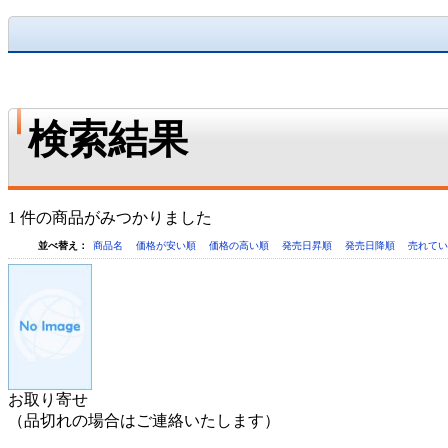
検索結果
1 件の商品がみつかりました
並べ替え：
商品名
価格が安い順
価格の高い順
発売日昇順
発売日降順
売れて
お取り寄せ
（品切れの場合はご連絡いたします）