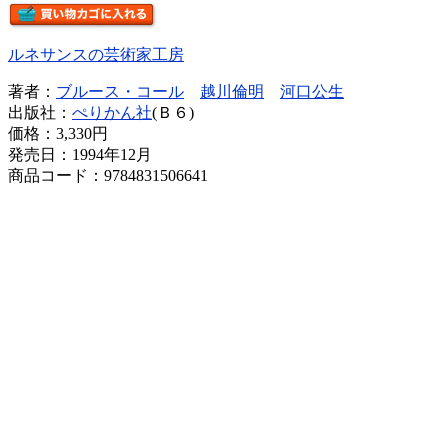
ルネサンスの芸術家工房
著者：
ブルース・コール
越川倫明
河口公生
出版社：
ぺりかん社
(Ｂ６)
価格：
3,330円
発売日：1994年12月
商品コード：9784831506641