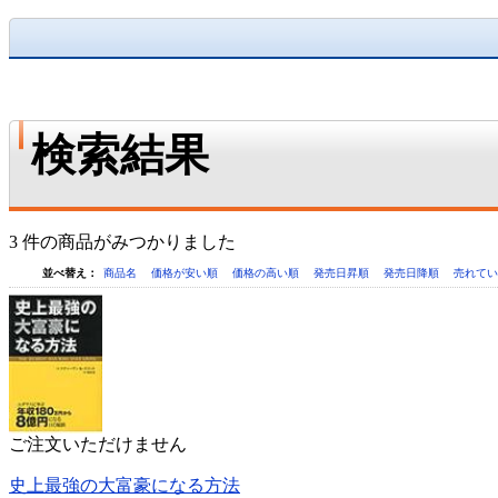
検索結果
3 件の商品がみつかりました
並べ替え：
商品名
価格が安い順
価格の高い順
発売日昇順
発売日降順
売れて
ご注文いただけません
史上最強の大富豪になる方法