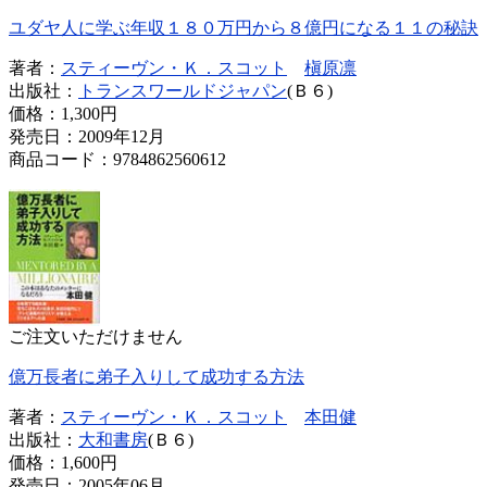
ユダヤ人に学ぶ年収１８０万円から８億円になる１１の秘訣
著者：
スティーヴン・Ｋ．スコット
槇原凛
出版社：
トランスワールドジャパン
(Ｂ６)
価格：
1,300円
発売日：2009年12月
商品コード：9784862560612
ご注文いただけません
億万長者に弟子入りして成功する方法
著者：
スティーヴン・Ｋ．スコット
本田健
出版社：
大和書房
(Ｂ６)
価格：
1,600円
発売日：2005年06月