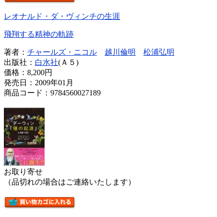
レオナルド・ダ・ヴィンチの生涯
飛翔する精神の軌跡
著者：
チャールズ・ニコル
越川倫明
松浦弘明
出版社：
白水社
(Ａ５)
価格：
8,200円
発売日：2009年01月
商品コード：9784560027189
お取り寄せ
（品切れの場合はご連絡いたします）