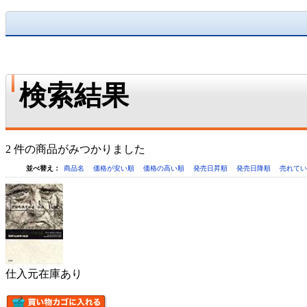
検索結果
2 件の商品がみつかりました
並べ替え：
商品名
価格が安い順
価格の高い順
発売日昇順
発売日降順
売れて
仕入元在庫あり