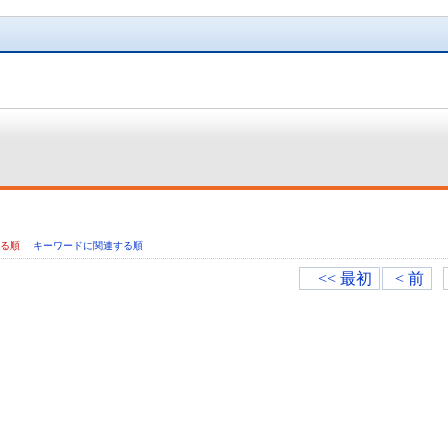
いる順
キーワードに関連する順
<< 最初
< 前