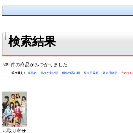
検索結果
509 件の商品がみつかりました
並べ替え：
商品名
価格が安い順
価格の高い順
発売日昇順
発売日降順
売れて
お取り寄せ