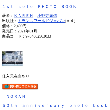
１ｓｔ ｓｏｌｏ ＰＨＯＴＯ ＢＯＯＫ
著者：
ＫＡＲＥＮ
小野寺廣信
出版社：
トランスワールドジャパン
(Ａ４)
価格：
2,400円
発売日：2021年01月
商品コード：9784862563033
仕入元在庫あり
ＩＮＯＲＡＮ
５０ｔｈ ａｎｎｉｖｅｒｓａｒｙ ｐｈｏｔｏ ｂｏｏｋ