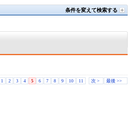
条件を変えて検索する
1
2
3
4
5
6
7
8
9
10
11
次 >
最後 >>