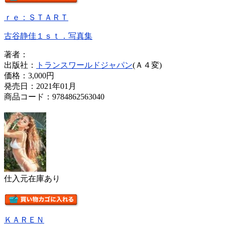
ｒｅ：ＳＴＡＲＴ
古谷静佳１ｓｔ．写真集
著者：
出版社：
トランスワールドジャパン
(Ａ４変)
価格：
3,000円
発売日：2021年01月
商品コード：9784862563040
仕入元在庫あり
ＫＡＲＥＮ