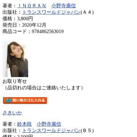
著者：
ＩＮＯＲＡＮ
小野寺廣信
出版社：
トランスワールドジャパン
(Ａ４)
価格：
3,800円
発売日：2020年12月
商品コード：9784862563019
お取り寄せ
（品切れの場合はご連絡いたします）
さきいか
著者：
鈴木咲
小野寺廣信
出版社：
トランスワールドジャパン
(Ｂ５)
価格：
2,500円