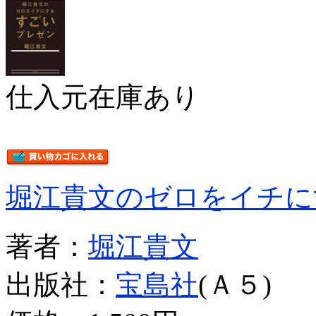
仕入元在庫あり
堀江貴文のゼロをイチに
著者：
堀江貴文
出版社：
宝島社
(Ａ５)