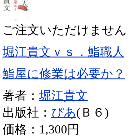
ご注文いただけません
堀江貴文ｖｓ．鮨職人
鮨屋に修業は必要か？
著者：
堀江貴文
出版社：
ぴあ
(Ｂ６)
価格：
1,300円