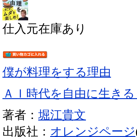
仕入元在庫あり
僕が料理をする理由
ＡＩ時代を自由に生きる
著者：
堀江貴文
出版社：
オレンジページ