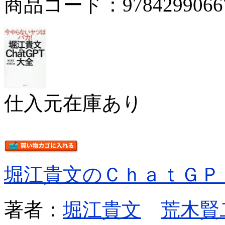
商品コード：9784299066
仕入元在庫あり
堀江貴文のＣｈａｔＧＰ
著者：
堀江貴文
荒木賢