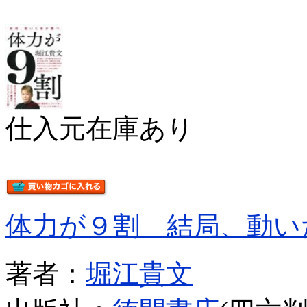
仕入元在庫あり
体力が９割 結局、動い
著者：
堀江貴文