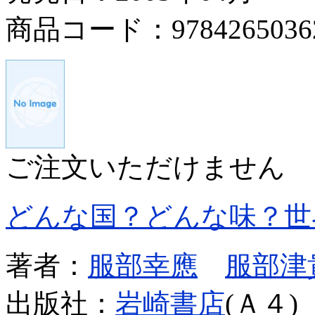
商品コード：9784265036
ご注文いただけません
どんな国？どんな味？世
著者：
服部幸應
服部津
出版社：
岩崎書店
(Ａ４)