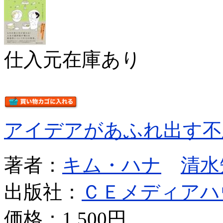
仕入元在庫あり
アイデアがあふれ出す不
著者：
キム・ハナ
清水
出版社：
ＣＥメディアハ
価格：
1,500円