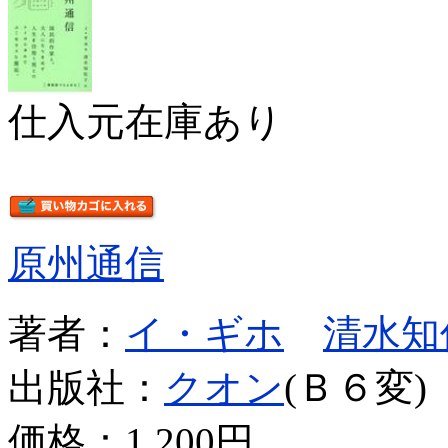
仕入元在庫あり
原州通信
著者：
イ・ギホ
清水知
出版社：
クオン
(Ｂ６変)
価格：
1,200円