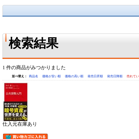
検索結果
1 件の商品がみつかりました
並べ替え：
商品名
価格が安い順
価格の高い順
発売日昇順
発売日降順
売れて
仕入元在庫あり